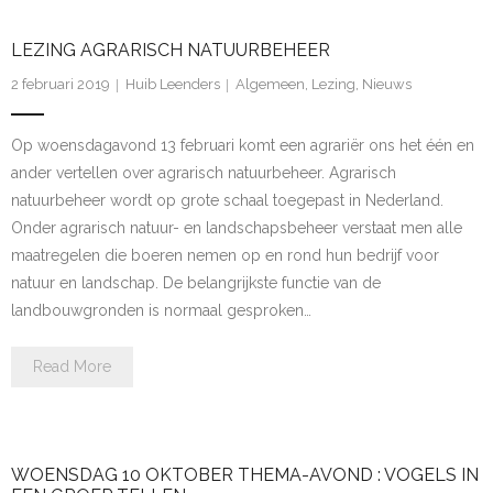
- Natuurfotografie
LEZING AGRARISCH NATUURBEHEER
2 februari 2019
Huib Leenders
Algemeen
,
Lezing
,
Nieuws
- - Foto van de maand
- Nestgelegenheid
Op woensdagavond 13 februari komt een agrariër ons het één en
ander vertellen over agrarisch natuurbeheer. Agrarisch
- Werkgroep Vogels ringen
natuurbeheer wordt op grote schaal toegepast in Nederland.
Onder agrarisch natuur- en landschapsbeheer verstaat men alle
- Tellingen
maatregelen die boeren nemen op en rond hun bedrijf voor
natuur en landschap. De belangrijkste functie van de
- - Tuinvogeltelling 2025/2026
landbouwgronden is normaal gesproken…
- - Tuinvogeltelling: verslag van winter 2025-2026
Read More
Cursus
- Cursus
WOENSDAG 10 OKTOBER THEMA-AVOND : VOGELS IN