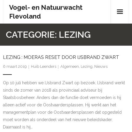
Skip
Vogel- en Natuurwacht
to
Flevoland
content
Wie zijn wij?
CATEGORIE:
LEZING
- Wie zijn wij?
LEZING : MOERAS RESET DOOR IJSBRAND ZWART
- Brochure
6 maart 2019
Huib Leenders
Algemeen
,
Lezing
,
Nieuws
- Organisatiestructuur
Op 10 juli hebben we IJsbrand Zwart op bezoek. IJsbrand werkt
- Bestuur
sinds de zomer van 2018 als provinciaal adviseur bij
Staatsbosbeheer. Anders dan de functie doet vermoeden is hij
- Contactpersonen
alleen actief voor de Oostvaardersplassen. Hij werkt aan het
- Donateursoverleg
managementplan voor de Oostvaardersplassen dat opgesteld
moet worden als onderdeel van het nieuwe beleidskader.
- Doelstelling en statuten
Daarnaast is hij…