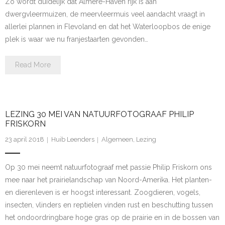
Zo wordt duidelijk dat Almere-Haven rijk is aan
- Roggebotzand
dwergvleermuizen, de meervleermuis veel aandacht vraagt in
allerlei plannen in Flevoland en dat het Waterloopbos de enige
- Telpost Kamperhoek
plek is waar we nu franjestaarten gevonden…
- Vossemeerdijk / Drontermeerdijk
Read More
- Markerwadden
- Harderbroek
LEZING 30 MEI VAN NATUURFOTOGRAAF PHILIP
FRISKORN
- Oostvaardersplassen
23 april 2018
Huib Leenders
Algemeen
,
Lezing
- Vogelkijkhutten
Op 30 mei neemt natuurfotograaf met passie Philip Friskorn ons
- Kwelzone - natte graslanden
mee naar het prairielandschap van Noord-Amerika. Het planten-
en dierenleven is er hoogst interessant. Zoogdieren, vogels,
- Gedragscode Vogels Kijken
insecten, vlinders en reptielen vinden rust en beschutting tussen
het ondoordringbare hoge gras op de prairie en in de bossen van