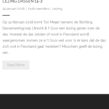
LEZING DASSEN 14-2
19 januari 2018
Huib Leenders
Lezing
Op 14 februari 2018 komt Ton Meijer namens de Stichting
Dassenwerkgroep Utrecht & ’t Gooi een lezing geven over de
das. Hoewel de das zelden of nooit in Flevoland wordt
waargenomen, komen ze in ’t Gooi wel voor. Is er kans dat de das
zich ooit in Flevoland gaat ‘nestelen’? Misschien geeft de lezing
van…
Read More