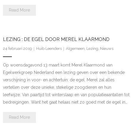
- Etiekregels
Read More
- Beleidsplan en jaarverslag
- Financiën
LEZING : DE EGEL DOOR MEREL KLAARMOND
- ANBI
24 februari 2019
Huib Leenders
Algemeen
,
Lezing
,
Nieuws
- Privacybeleid
Op woensdagavond 13 maart komt Merel Klaarmond van
Egelwerkgroep Nederland een lezing geven over een bekende
Werkgroepen
verschijning in voor- en achtertuin: de egel. Merel zal alles
vertellen over deze unieke, stekelige zoogdieren en hun
- Werkgroepen
leefwijze. Van paartijd tot winterslaap en van populatieaantallen tot
bedreigingen. Want het gaat helaas niet zo goed met de egel in…
- Activiteitencommissie
- Bescherming
Read More
- Knobbelzwanen