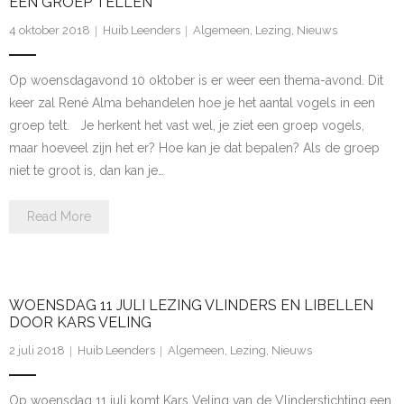
- Inschrijven Cursus
EEN GROEP TELLEN
4 oktober 2018
Huib Leenders
Algemeen
,
Lezing
,
Nieuws
- Verslag excursie 6-12-2024
Op woensdagavond 10 oktober is er weer een thema-avond. Dit
Publicaties
keer zal René Alma behandelen hoe je het aantal vogels in een
- Publicaties
groep telt. Je herkent het vast wel, je ziet een groep vogels,
maar hoeveel zijn het er? Hoe kan je dat bepalen? Als de groep
- Nieuws
niet te groot is, dan kan je…
- De broedvogels van het Meridiaanpark te Almere 2025
Read More
- Persberichten
- Nieuwsflits
WOENSDAG 11 JULI LEZING VLINDERS EN LIBELLEN
DOOR KARS VELING
- Grauwe Gans
2 juli 2018
Huib Leenders
Algemeen
,
Lezing
,
Nieuws
- - Grauwe Gans op je laptop of PC
Op woensdag 11 juli komt Kars Veling van de Vlinderstichting een