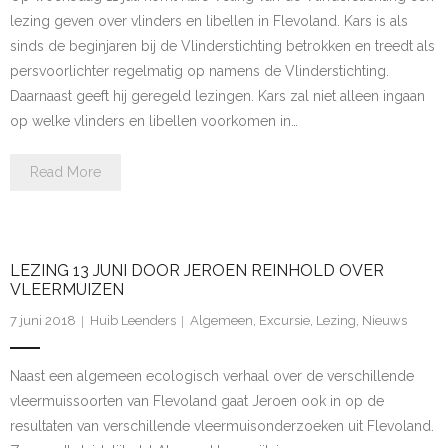
- - Grauwe Gans op je Tablet
lezing geven over vlinders en libellen in Flevoland. Kars is als
sinds de beginjaren bij de Vlinderstichting betrokken en treedt als
Waarnemingen
persvoorlichter regelmatig op namens de Vlinderstichting.
Daarnaast geeft hij geregeld lezingen. Kars zal niet alleen ingaan
- Waarnemingen
op welke vlinders en libellen voorkomen in…
Vogelgebieden
Read More
- Vogelgebieden
- De Blocq van Kuffeler
LEZING 13 JUNI DOOR JEROEN REINHOLD OVER
VLEERMUIZEN
- Horsterwold
7 juni 2018
Huib Leenders
Algemeen
,
Excursie
,
Lezing
,
Nieuws
- IJmeerdijk
Naast een algemeen ecologisch verhaal over de verschillende
- Kromslootpark
vleermuissoorten van Flevoland gaat Jeroen ook in op de
resultaten van verschillende vleermuisonderzoeken uit Flevoland.
- Lepelaarplassen