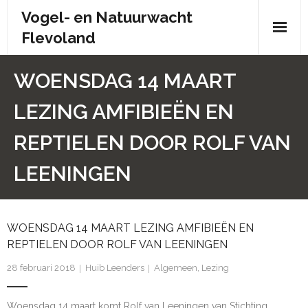
Skip
Vogel- en Natuurwacht
to
Flevoland
content
Wie zijn wij?
WOENSDAG 14 MAART
- Wie zijn wij?
LEZING AMFIBIEËN EN
- Brochure
REPTIELEN DOOR ROLF VAN
- Organisatiestructuur
LEENINGEN
- Bestuur
WOENSDAG 14 MAART LEZING AMFIBIEËN EN
- Contactpersonen
REPTIELEN DOOR ROLF VAN LEENINGEN
- Donateursoverleg
28 februari 2018
Huib Leenders
Algemeen
,
Lezing
- Doelstelling en statuten
Woensdag 14 maart komt Rolf van Leeningen van Stichting