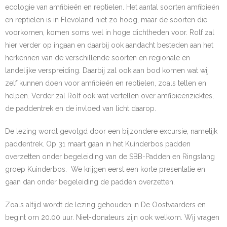
ecologie van amfibieën en reptielen. Het aantal soorten amfibieën
- Natuurfotografie
en reptielen is in Flevoland niet zo hoog, maar de soorten die
voorkomen, komen soms wel in hoge dichtheden voor. Rolf zal
- - Foto van de maand
hier verder op ingaan en daarbij ook aandacht besteden aan het
herkennen van de verschillende soorten en regionale en
- Nestgelegenheid
landelijke verspreiding. Daarbij zal ook aan bod komen wat wij
zelf kunnen doen voor amfibieën en reptielen, zoals tellen en
- Werkgroep Vogels ringen
helpen. Verder zal Rolf ook wat vertellen over amfibieënziektes,
de paddentrek en de invloed van licht daarop.
- Tellingen
De lezing wordt gevolgd door een bijzondere excursie, namelijk
- - Tuinvogeltelling 2025/2026
paddentrek. Op 31 maart gaan in het Kuinderbos padden
overzetten onder begeleiding van de SBB-Padden en Ringslang
- - Tuinvogeltelling: verslag van winter 2025-2026
groep Kuinderbos. We krijgen eerst een korte presentatie en
Cursus
gaan dan onder begeleiding de padden overzetten.
- Cursus
Zoals altijd wordt de lezing gehouden in De Oostvaarders en
begint om 20.00 uur. Niet-donateurs zijn ook welkom. Wij vragen