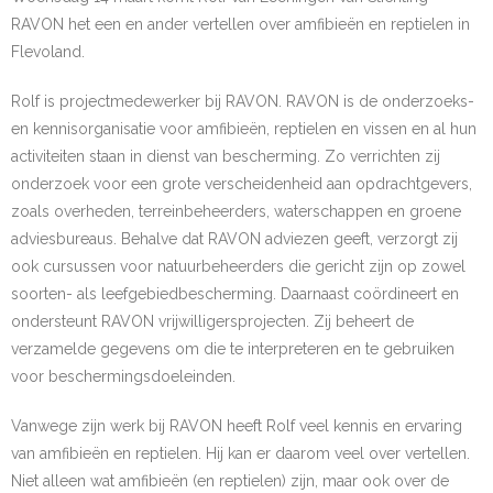
RAVON het een en ander vertellen over amfibieën en reptielen in
- Etiekregels
Flevoland.
- Beleidsplan en jaarverslag
Rolf is projectmedewerker bij RAVON. RAVON is de onderzoeks-
- Financiën
en kennisorganisatie voor amfibieën, reptielen en vissen en al hun
activiteiten staan in dienst van bescherming. Zo verrichten zij
- ANBI
onderzoek voor een grote verscheidenheid aan opdrachtgevers,
zoals overheden, terreinbeheerders, waterschappen en groene
- Privacybeleid
adviesbureaus. Behalve dat RAVON adviezen geeft, verzorgt zij
ook cursussen voor natuurbeheerders die gericht zijn op zowel
Werkgroepen
soorten- als leefgebiedbescherming. Daarnaast coördineert en
ondersteunt RAVON vrijwilligersprojecten. Zij beheert de
- Werkgroepen
verzamelde gegevens om die te interpreteren en te gebruiken
voor beschermingsdoeleinden.
- Activiteitencommissie
Vanwege zijn werk bij RAVON heeft Rolf veel kennis en ervaring
- Bescherming
van amfibieën en reptielen. Hij kan er daarom veel over vertellen.
- Knobbelzwanen
Niet alleen wat amfibieën (en reptielen) zijn, maar ook over de