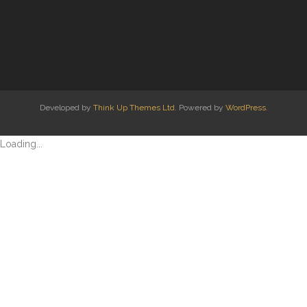
- Etiekregels
- Beleidsplan en jaarverslag
- Financiën
Developed by
Think Up Themes Ltd
. Powered by
WordPress
.
- ANBI
- Privacybeleid
Loading...
Werkgroepen
- Werkgroepen
- Activiteitencommissie
- Bescherming
- Knobbelzwanen