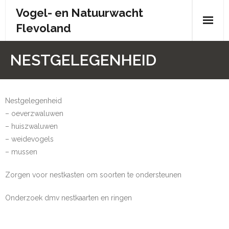
Skip
Vogel- en Natuurwacht
to
Flevoland
content
Wie zijn wij?
NESTGELEGENHEID
- Wie zijn wij?
- Brochure
Nestgelegenheid
– oeverzwaluwen
- Organisatiestructuur
– huiszwaluwen
– weidevogels
- Bestuur
– mussen
- Contactpersonen
Zorgen voor nestkasten om soorten te ondersteunen
- Donateursoverleg
Onderzoek dmv nestkaarten en ringen
- Doelstelling en statuten