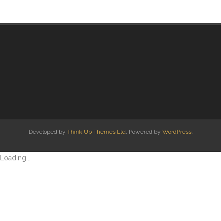
- Etiekregels
- Beleidsplan en jaarverslag
- Financiën
- ANBI
- Privacybeleid
Werkgroepen
Developed by
Think Up Themes Ltd
. Powered by
WordPress
.
- Werkgroepen
Loading...
- Activiteitencommissie
- Bescherming
- Knobbelzwanen