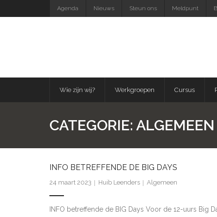
Skip
Agenda
Nieuws
Steun ons
Meldpunt
B
to
content
Wie zijn wij?
Werkgroepen
Cursus
CATEGORIE:
ALGEMEEN
INFO BETREFFENDE DE BIG DAYS
24 maart 2023
Huib Leenders
Algemeen
INFO betreffende de BIG Days Voor de 12-uurs Big Day