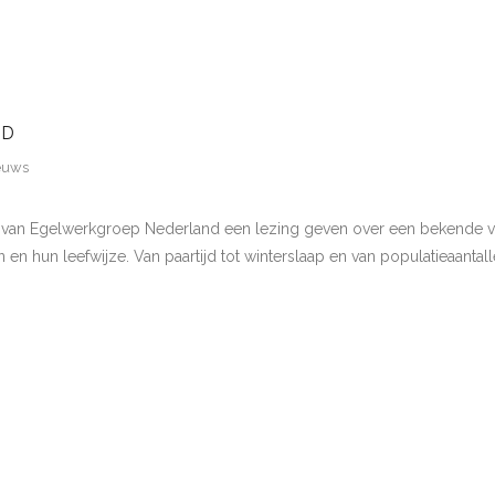
ND
euws
 Egelwerkgroep Nederland een lezing geven over een bekende versch
 en hun leefwijze. Van paartijd tot winterslaap en van populatieaantal