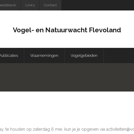
eeldbank
Links
Contact
Vogel- en Natuurwacht Flevoland
Publicaties
Waarnemingen
Vogelgebieden
, te houden op zaterdag 6 mei, kun je je opgeven via activiteiten@vo