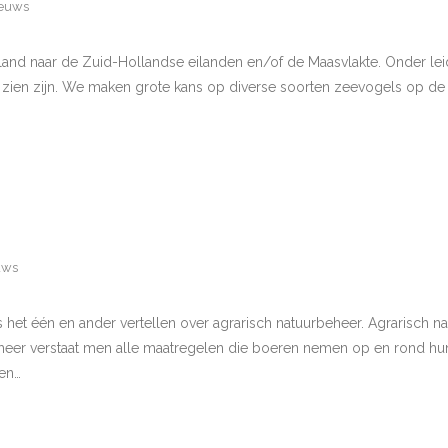
euws
pland naar de Zuid-Hollandse eilanden en/of de Maasvlakte. Onder le
te zien zijn. We maken grote kans op diverse soorten zeevogels op de 
uws
het één en ander vertellen over agrarisch natuurbeheer. Agrarisch n
eer verstaat men alle maatregelen die boeren nemen op en rond hun 
en…