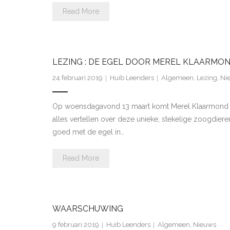
Read More
LEZING : DE EGEL DOOR MEREL KLAARMO
24 februari 2019
Huib Leenders
Algemeen
,
Lezing
,
Ni
Op woensdagavond 13 maart komt Merel Klaarmond van
alles vertellen over deze unieke, stekelige zoogdieren
goed met de egel in…
Read More
WAARSCHUWING
9 februari 2019
Huib Leenders
Algemeen
,
Nieuws