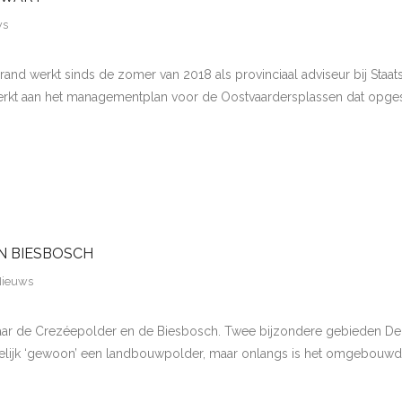
ws
rand werkt sinds de zomer van 2018 als provinciaal adviseur bij Sta
ij werkt aan het managementplan voor de Oostvaardersplassen dat opg
N BIESBOSCH
ieuws
r de Crezéepolder en de Biesbosch. Twee bijzondere gebieden De C
melijk ‘gewoon’ een landbouwpolder, maar onlangs is het omgebouwd 