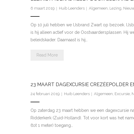
6 maart 2019
Huib Leenders
Algemeen
,
Lezing
,
Nieu
Op 10 juli hebben we IJsbrand Zwart op bezoek. IJsb
is hij alleen actief voor de Oostvaardersplassen. H
beleidskader. Daarnaast is hij…
Read More
23 MAART DAGEXCURSIE CREZÉEPOLDER E
24 februari 2019
Huib Leenders
Algemeen
,
Excursie
,
N
Op zaterdag 23 maart hebben we een dagexcursie naa
Ridderkerk (Zuid-Holland). Tot voor kort was het na
(tot 1 meter) toegang…