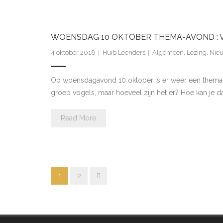
WOENSDAG 10 OKTOBER THEMA-AVOND : V
4 oktober 2018
Huib Leenders
Algemeen
,
Lezing
,
Nie
Op woensdagavond 10 oktober is er weer een thema-avo
groep vogels, maar hoeveel zijn het er? Hoe kan je da
Read More
1
2