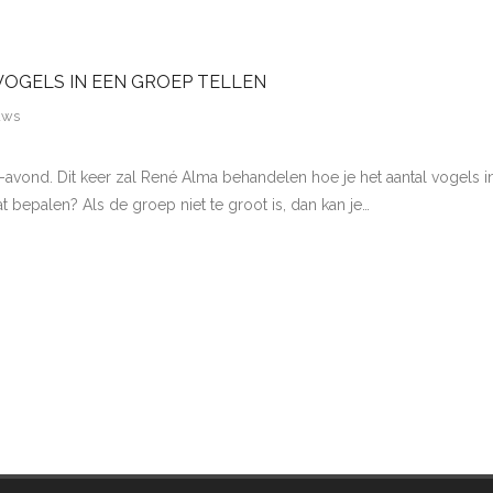
OGELS IN EEN GROEP TELLEN
uws
nd. Dit keer zal René Alma behandelen hoe je het aantal vogels in e
t bepalen? Als de groep niet te groot is, dan kan je…