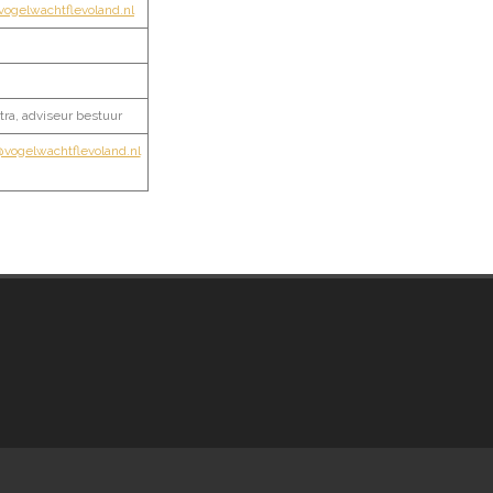
vogelwachtflevoland.nl
ra, adviseur bestuur
@vogelwachtflevoland.nl