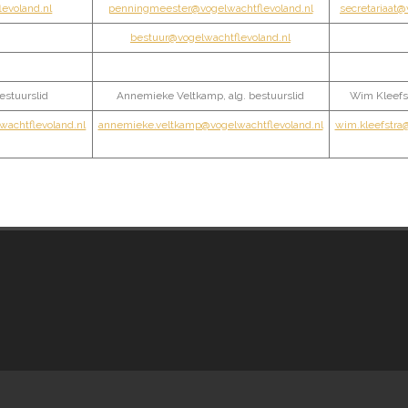
levoland.nl
penningmeester@vogelwachtflevoland.nl
secretariaat@
bestuur@vogelwachtflevoland.nl
estuurslid
Annemieke Veltkamp, alg. bestuurslid
Wim Kleefst
achtflevoland.nl
annemieke.veltkamp@vogelwachtflevoland.nl
wim.kleefstra