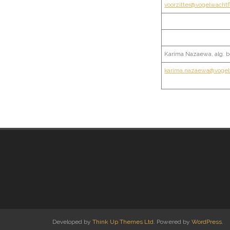
voorzitter@vogelwachtf
Karima Nazaewa, alg. b
karima.nazaewa@vogelw
Developed by
Think Up Themes Ltd
. Powered by
WordPress
.