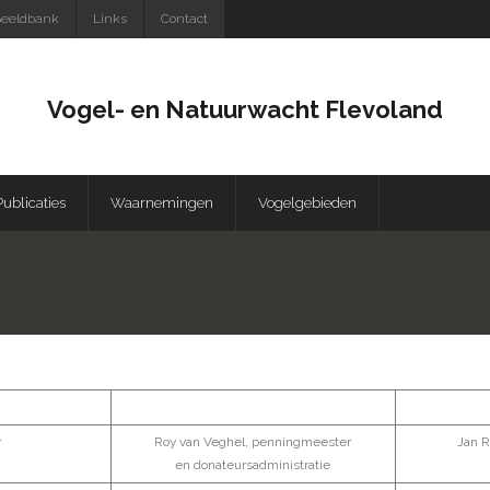
eeldbank
Links
Contact
Vogel- en Natuurwacht Flevoland
Publicaties
Waarnemingen
Vogelgebieden
r
Roy van Veghel, penningmeester
Jan R
en donateursadministratie