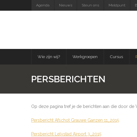
Skip
Agenda
Nieuws
Steun ons
Meldpunt
B
to
content
Wie zijn wij?
Werkgroepen
Cursus
PERSBERICHTEN
Op deze pagina tref je de berichten aan die door de 
Persbericht Afschot Grauwe Ganzen 11_2015
Persbericht Lelystad Airport 3_2015