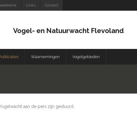
eeldbank
Links
Contact
Vogel- en Natuurwacht Flevoland
Publicaties
Waarnemingen
Vogelgebieden
Vogelwacht aan de pers zijn gestuurd: