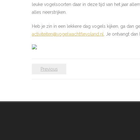
leuke vogelsoorten daar in deze tijd van het jaar all
alles neerstrijken.
Heb je zin in een lekkere dag vogels kijken, ga dan ge
activiteiten@vogelwachtflevoland.nl
. Je ontvangt dan
Previous