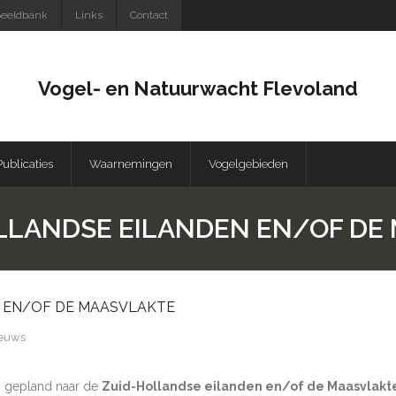
eeldbank
Links
Contact
Vogel- en Natuurwacht Flevoland
Publicaties
Waarnemingen
Vogelgebieden
LLANDSE EILANDEN EN/OF DE
N EN/OF DE MAASVLAKTE
euws
e
gepland naar de
Zuid-Hollandse eilanden en/of de Maasvlakt