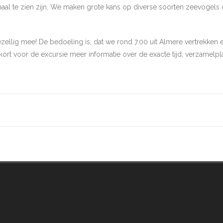
emaal te zien zijn. We maken grote kans op diverse soorten zeevogels 
zellig mee! De bedoeling is, dat we rond 7.00 uit Almere vertrekken en 
 kort voor de excursie meer informatie over de exacte tijd, verzamelp