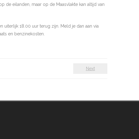
op de eilanden, maar op de Maasvlakte kan altijd van
uiterlijk 18.00 uur terug zijn. Meld je dan aan via
laats en benzinekosten.
Next