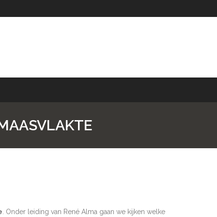
 MAASVLAKTE
e
. Onder leiding van René Alma gaan we kijken welke