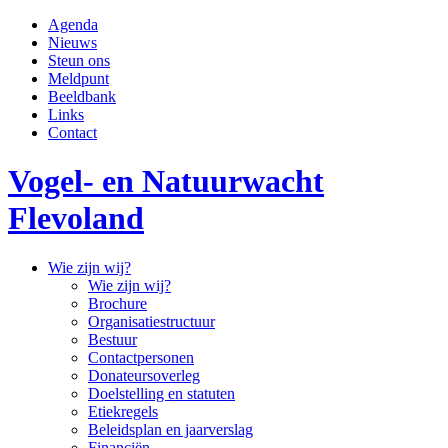
Skip
Agenda
to
Nieuws
content
Steun ons
Meldpunt
Beeldbank
Links
Contact
Vogel- en Natuurwacht
Flevoland
Wie zijn wij?
Wie zijn wij?
Brochure
Organisatiestructuur
Bestuur
Contactpersonen
Donateursoverleg
Doelstelling en statuten
Etiekregels
Beleidsplan en jaarverslag
Financiën