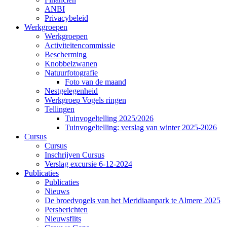
ANBI
Privacybeleid
Werkgroepen
Werkgroepen
Activiteitencommissie
Bescherming
Knobbelzwanen
Natuurfotografie
Foto van de maand
Nestgelegenheid
Werkgroep Vogels ringen
Tellingen
Tuinvogeltelling 2025/2026
Tuinvogeltelling: verslag van winter 2025-2026
Cursus
Cursus
Inschrijven Cursus
Verslag excursie 6-12-2024
Publicaties
Publicaties
Nieuws
De broedvogels van het Meridiaanpark te Almere 2025
Persberichten
Nieuwsflits