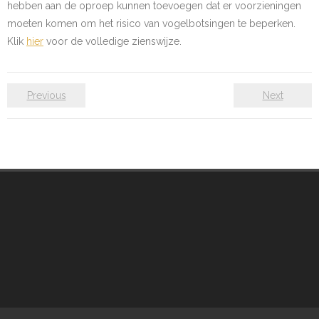
hebben aan de oproep kunnen toevoegen dat er voorzieningen
- Etiekregels
moeten komen om het risico van vogelbotsingen te beperken.
Klik
hier
voor de volledige zienswijze.
- Beleidsplan en jaarverslag
- Financiën
Previous
Next
- ANBI
- Privacybeleid
Werkgroepen
- Werkgroepen
- Activiteitencommissie
- Bescherming
- Knobbelzwanen