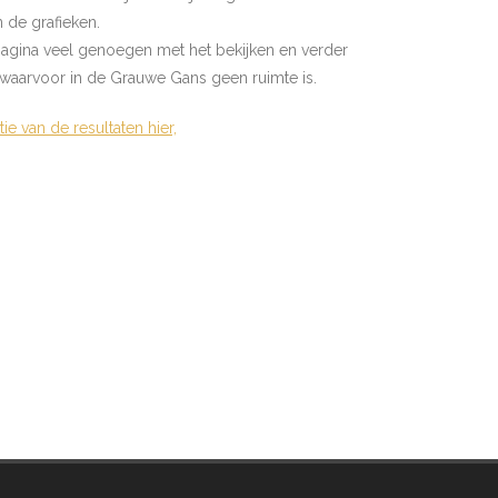
n de grafieken.
agina veel genoegen met het bekijken en verder
e waarvoor in de Grauwe Gans geen ruimte is.
e van de resultaten hier,