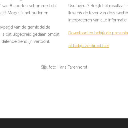
’ van 8 soorten schommelt dat
Usutuvirus? Bekijk het resultaat i
ak? Mogelijk het ouder en
Ik wens de lezer van deze webp
interpreteren van alle informati
egevoegd van de gemiddelde
Download en bekijk de presentati
g is dat uitgebreid gedaan omdat
dalende trendlijn vertoont.
of bekijk ze direct hier
.
Sijs, foto Hans Farenhorst