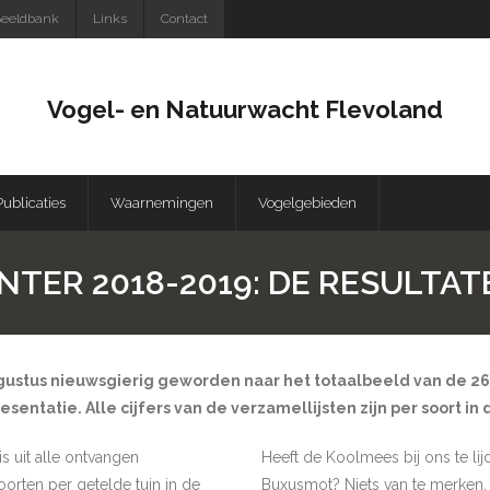
eeldbank
Links
Contact
Vogel- en Natuurwacht Flevoland
Publicaties
Waarnemingen
Vogelgebieden
TER 2018-2019: DE RESULTAT
gustus nieuwsgierig geworden naar het totaalbeeld van de 26 
sentatie. Alle cijfers van de verzamellijsten zijn per soort in
s uit alle ontvangen
Heeft de Koolmees bij ons te li
orten per getelde tuin in de
Buxusmot? Niets van te merken. H