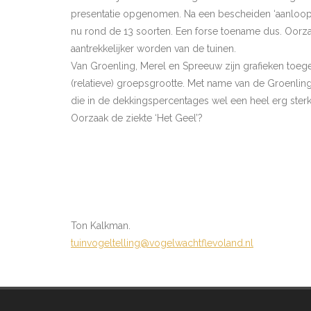
presentatie opgenomen. Na een bescheiden ‘aanloop
nu rond de 13 soorten. Een forse toename dus. Oorza
aantrekkelijker worden van de tuinen.
Van Groenling, Merel en Spreeuw zijn grafieken to
(relatieve) groepsgrootte. Met name van de Groenlin
die in de dekkingspercentages wel een heel erg sterk 
Oorzaak de ziekte ‘Het Geel’?
Ton Kalkman.
tuinvogeltelling@vogelwachtflevoland.nl