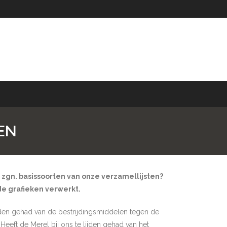
EN
zgn. basissoorten van onze verzamellijsten?
 de grafieken verwerkt.
jden gehad van de bestrijdingsmiddelen tegen de
eeft de Merel bij ons te lijden gehad van het