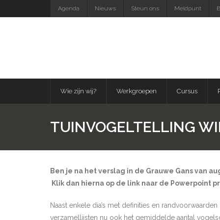
Skip
Agenda
Nieuws
Steun ons
Meldpunt
B
to
content
Wie zijn wij?
Werkgroepen
Cursus
TUINVOGELTELLING WIN
Ben je na het verslag in de Grauwe Gans van au
Klik dan hierna op de link naar de Powerpoint pre
Naast enkele dia’s met definities en randvoorwaarden i
verzamellijsten nu ook het gemiddelde aantal vogelso