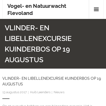
Skip
Vogel- en Natuurwacht
to
Flevoland
content
Wie zijn wij?
VLINDER- EN
- Wie zijn wij?
LIBELLENEXCURSIE
- Brochure
KUINDERBOS OP 19
- Organisatiestructuur
AUGUSTUS
- Bestuur
VLINDER- EN LIBELLENEXCURSIE KUINDERBOS OP 19
- Contactpersonen
AUGUSTUS
- Donateursoverleg
13 augustus 2017
Huib Leenders
Nieuws
- Doelstelling en statuten