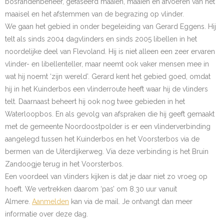
bosrandenbeheer, gefaseerd maaien, maaien en afvoeren van het
maaisel en het afstemmen van de begrazing op vlinder.
- Natuurfotografie
We gaan het gebied in onder begeleiding van Gerard Eggens. Hij
telt als sinds 2004 dagvlinders en sinds 2005 libellen in het
- - Foto van de maand
noordelijke deel van Flevoland. Hij is niet alleen een zeer ervaren
- Nestgelegenheid
vlinder- en libellenteller, maar neemt ook vaker mensen mee in
wat hij noemt ‘zijn wereld’. Gerard kent het gebied goed, omdat
- Werkgroep Vogels ringen
hij in het Kuinderbos een vlinderroute heeft waar hij de vlinders
telt. Daarnaast beheert hij ook nog twee gebieden in het
- Tellingen
Waterloopbos. En als gevolg van afspraken die hij geeft gemaakt
met de gemeente Noordoostpolder is er een vlinderverbinding
- - Tuinvogeltelling 2025/2026
aangelegd tussen het Kuinderbos en het Voorsterbos via de
bermen van de Uiterdijkerweg. Via deze verbinding is het Bruin
- - Tuinvogeltelling: verslag van winter 2025-2026
Zandoogje terug in het Voorsterbos.
Een voordeel van vlinders kijken is dat je daar niet zo vroeg op
Cursus
hoeft. We vertrekken daarom ‘pas’ om 8.30 uur vanuit
- Cursus
Almere.
Aanmelden
kan via de mail. Je ontvangt dan meer
informatie over deze dag.