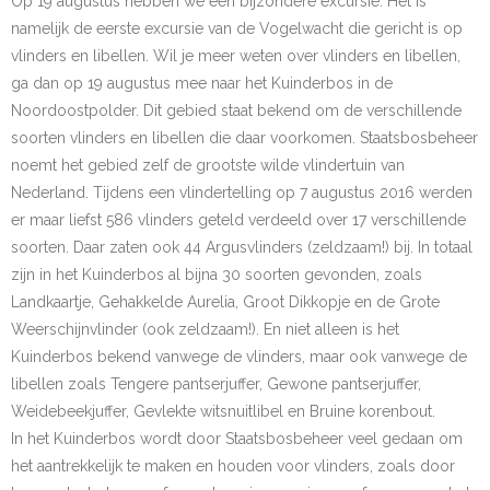
Op 19 augustus hebben we een bijzondere excursie. Het is
- Etiekregels
namelijk de eerste excursie van de Vogelwacht die gericht is op
vlinders en libellen. Wil je meer weten over vlinders en libellen,
- Beleidsplan en jaarverslag
ga dan op 19 augustus mee naar het Kuinderbos in de
Noordoostpolder. Dit gebied staat bekend om de verschillende
- Financiën
soorten vlinders en libellen die daar voorkomen. Staatsbosbeheer
noemt het gebied zelf de grootste wilde vlindertuin van
- ANBI
Nederland. Tijdens een vlindertelling op 7 augustus 2016 werden
er maar liefst 586 vlinders geteld verdeeld over 17 verschillende
- Privacybeleid
soorten. Daar zaten ook 44 Argusvlinders (zeldzaam!) bij. In totaal
zijn in het Kuinderbos al bijna 30 soorten gevonden, zoals
Werkgroepen
Landkaartje, Gehakkelde Aurelia, Groot Dikkopje en de Grote
- Werkgroepen
Weerschijnvlinder (ook zeldzaam!). En niet alleen is het
Kuinderbos bekend vanwege de vlinders, maar ook vanwege de
- Activiteitencommissie
libellen zoals Tengere pantserjuffer, Gewone pantserjuffer,
Weidebeekjuffer, Gevlekte witsnuitlibel en Bruine korenbout.
- Bescherming
In het Kuinderbos wordt door Staatsbosbeheer veel gedaan om
het aantrekkelijk te maken en houden voor vlinders, zoals door
- Knobbelzwanen