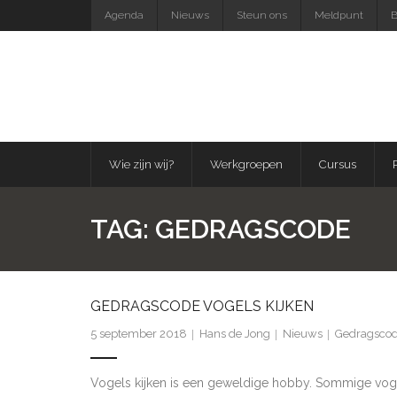
Skip
Agenda
Nieuws
Steun ons
Meldpunt
B
to
content
Wie zijn wij?
Werkgroepen
Cursus
TAG:
GEDRAGSCODE
GEDRAGSCODE VOGELS KIJKEN
5 september 2018
Hans de Jong
Nieuws
Gedragsco
Vogels kijken is een geweldige hobby. Sommige vogell