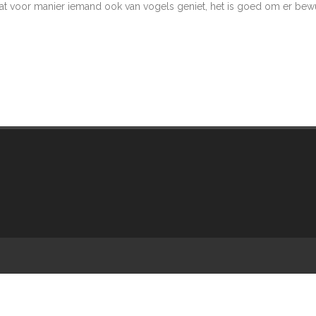
 wat voor manier iemand ook van vogels geniet, het is goed om er be