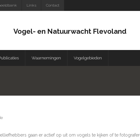
eeldbank
Links
Contact
Vogel- en Natuurwacht Flevoland
Publicaties
Waarnemingen
Vogelgebieden
de
iefhebbers gaan er actief op uit om vogels te kijken of te fotografer