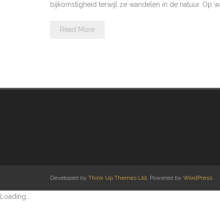
bijkomstigheid terwijl ze wandelen in de natuur. Op
Read More
Developed by
Think Up Themes Ltd
. Powered by
WordPress
.
Loading...