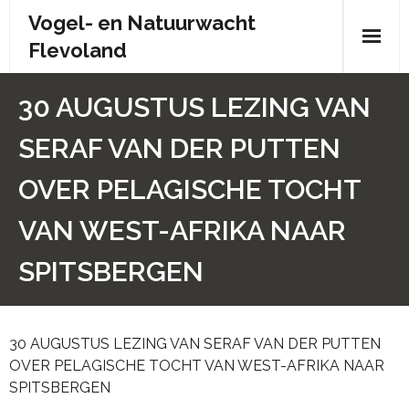
Skip
Vogel- en Natuurwacht
to
Flevoland
content
Wie zijn wij?
30 AUGUSTUS LEZING VAN
- Wie zijn wij?
SERAF VAN DER PUTTEN
- Brochure
OVER PELAGISCHE TOCHT
- Organisatiestructuur
VAN WEST-AFRIKA NAAR
- Bestuur
SPITSBERGEN
- Contactpersonen
30 AUGUSTUS LEZING VAN SERAF VAN DER PUTTEN
- Donateursoverleg
OVER PELAGISCHE TOCHT VAN WEST-AFRIKA NAAR
SPITSBERGEN
- Doelstelling en statuten