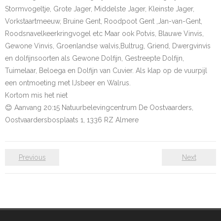
Stormvogeltje, Grote Jager, Middelste Jager, Kleinste Jager,
- Natuurfotografie
Vorkstaartmeeuw, Bruine Gent, Roodpoot Gent ,Jan-van-Gent,
Roodsnavelkeerkringvogel etc Maar ook Potvis, Blauwe Vinvis,
- - Foto van de maand
Gewone Vinvis, Groenlandse walvis,Bultrug, Griend, Dwergvinvis
en
dolfijnsoorten als Gewone Dolfijn, Gestreepte Dolfijn,
- Nestgelegenheid
Tuimelaar, Beloega
en
Dolfijn van Cuvier. Als klap op de vuurpijl
een ontmoeting met IJsbeer
en
Walrus.
- Werkgroep Vogels ringen
Kortom mis het niet
😊
Aanvang 20:15 Natuurbelevingcentrum De Oostvaarders,
- Tellingen
Oostvaardersbosplaats 1, 1336 RZ Almere
- - Tuinvogeltelling 2025/2026
- - Tuinvogeltelling: verslag van winter 2025-2026
Previous
Next
Cursus
- Cursus