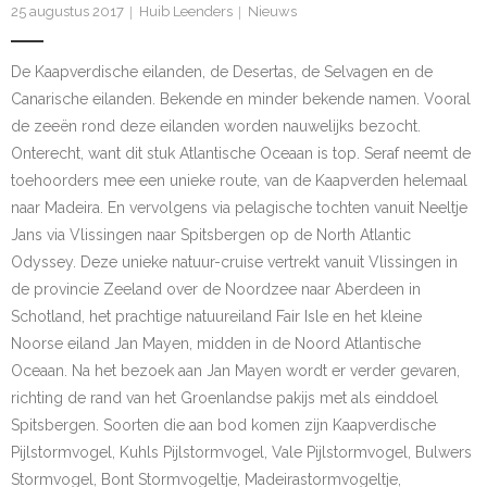
25 augustus 2017
Huib Leenders
Nieuws
- Etiekregels
De Kaapverdische eilanden, de Desertas, de Selvagen
en
de
- Beleidsplan en jaarverslag
Canarische eilanden. Bekende
en
minder bekende namen. Vooral
- Financiën
de zeeën rond deze eilanden worden nauwelijks bezocht.
Onterecht, want dit stuk Atlantische Oceaan is top. Seraf neemt de
- ANBI
toehoorders mee een unieke route, van de Kaapverden helemaal
naar Madeira.
En
vervolgens via pelagische tochten vanuit Neeltje
- Privacybeleid
Jan
s via Vlissingen naar Spitsbergen op de North Atlantic
Odyssey. Deze unieke natuur-cruise vertrekt vanuit Vlissingen in
Werkgroepen
de provincie Zeeland over de Noordzee naar Aberdeen in
Schotland, het prachtige natuureiland Fair Isle
en
het kleine
- Werkgroepen
Noorse eiland Jan Mayen, midden in de Noord Atlantische
Oceaan. Na het bezoek aan Jan Mayen wordt er verder gevaren,
- Activiteitencommissie
richting de rand van het Groenlandse pakijs met als einddoel
- Bescherming
Spitsbergen. Soorten die aan bod komen zijn Kaapverdische
Pijlstormvogel, Kuhls Pijlstormvogel, Vale Pijlstormvogel, Bulwers
- Knobbelzwanen
Stormvogel, Bont Stormvogeltje, Madeirastormvogeltje,