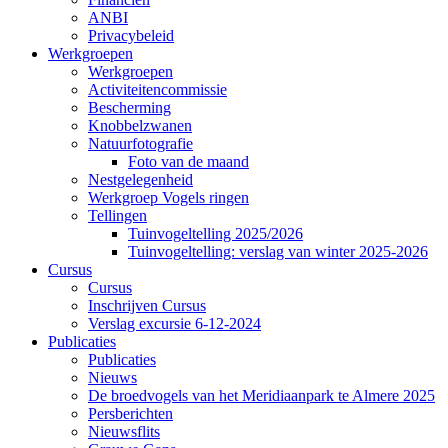
ANBI
Privacybeleid
Werkgroepen
Werkgroepen
Activiteitencommissie
Bescherming
Knobbelzwanen
Natuurfotografie
Foto van de maand
Nestgelegenheid
Werkgroep Vogels ringen
Tellingen
Tuinvogeltelling 2025/2026
Tuinvogeltelling: verslag van winter 2025-2026
Cursus
Cursus
Inschrijven Cursus
Verslag excursie 6-12-2024
Publicaties
Publicaties
Nieuws
De broedvogels van het Meridiaanpark te Almere 2025
Persberichten
Nieuwsflits