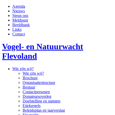
Skip
Agenda
to
Nieuws
content
Steun ons
Meldpunt
Beeldbank
Links
Contact
Vogel- en Natuurwacht
Flevoland
Wie zijn wij?
Wie zijn wij?
Brochure
Organisatiestructuur
Bestuur
Contactpersonen
Donateursoverleg
Doelstelling en statuten
Etiekregels
Beleidsplan en jaarverslag
Financiën