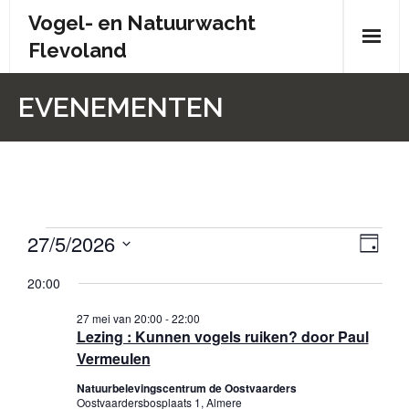
Skip
Vogel- en Natuurwacht
to
Flevoland
content
Wie zijn wij?
EVENEMENTEN
- Wie zijn wij?
- Brochure
- Organisatiestructuur
27/5/2026
Evenementen
W
E
D
- Bestuur
a
v
S
e
in
g
20:00
e
e
- Contactpersonen
e
l
27
27 mei van 20:00
-
22:00
n
Lezing : Kunnen vogels ruiken? door Paul
e
r
- Donateursoverleg
e
mei
Vermeulen
c
g
m
t
- Doelstelling en statuten
Natuurbelevingscentrum de Oostvaarders
2026
Oostvaardersbosplaats 1, Almere
e
e