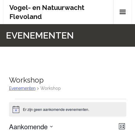
Skip
Vogel- en Natuurwacht
to
Flevoland
content
Wie zijn wij?
EVENEMENTEN
- Wie zijn wij?
- Brochure
- Organisatiestructuur
Workshop
- Bestuur
Evenementen
Workshop
- Contactpersonen
Evenementen
Er zijn geen aankomende evenementen.
B
- Donateursoverleg
e
r
Aankomende
W
E
i
- Doelstelling en statuten
L
c
i
S