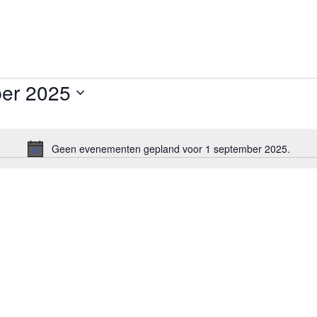
er 2025
Geen evenementen gepland voor 1 september 2025.
B
e
r
i
c
h
t