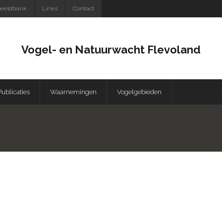
eeldbank
Links
Contact
Vogel- en Natuurwacht Flevoland
Publicaties
Waarnemingen
Vogelgebieden