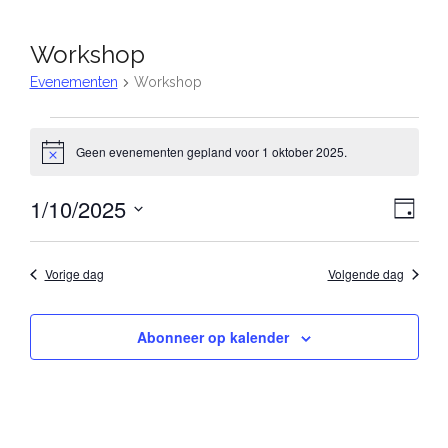
Workshop
Evenementen
Workshop
Evenementen
Geen evenementen gepland voor 1 oktober 2025.
B
in
e
r
1
1/10/2025
W
E
i
D
c
a
v
oktober
S
h
e
g
t
e
e
2025
Vorige dag
Volgende dag
e
l
n
e
r
e
Abonneer op kalender
c
g
m
t
a
e
e
e
n
v
r