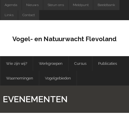
Skip
Agenda
Nieuws
Steun ons
Meldpunt
Beeldbank
to
Links
Contact
content
Vogel- en Natuurwacht Flevoland
Wie zijn wij?
Werkgroepen
Cursus
Publicaties
Waarnemingen
Vogelgebieden
EVENEMENTEN