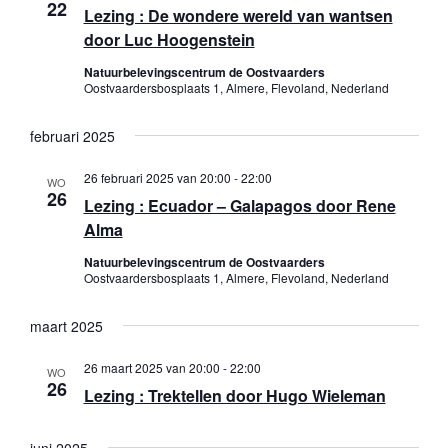
e
r
22
Lezing : De wondere wereld van wantsen
e
- Etiekregels
c
door Luc Hoogenstein
g
m
t
- Beleidsplan en jaarverslag
Natuurbelevingscentrum de Oostvaarders
a
e
e
Oostvaardersbosplaats 1, Almere, Flevoland, Nederland
e
n
v
- Financiën
r
t
februari 2025
e
e
- ANBI
w
e
26 februari 2025 van 20:00
-
22:00
n
WO
e
26
n
Lezing : Ecuador – Galapagos door Rene
- Privacybeleid
n
e
d
Alma
a
Werkgroepen
a
r
Natuurbelevingscentrum de Oostvaarders
t
Oostvaardersbosplaats 1, Almere, Flevoland, Nederland
g
v
- Werkgroepen
u
a
maart 2025
m
i
v
- Activiteitencommissie
.
g
26 maart 2025 van 20:00
-
22:00
WO
e
26
- Bescherming
Lezing : Trektellen door Hugo Wieleman
a
n
t
n
- Knobbelzwanen