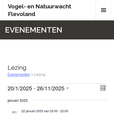
Skip
Vogel- en Natuurwacht
to
Flevoland
content
Wie zijn wij?
EVENEMENTEN
- Wie zijn wij?
- Brochure
- Organisatiestructuur
Lezing
- Bestuur
Evenementen
Lezing
- Contactpersonen
20/1/2025
 - 
26/11/2025
Evenementen
W
E
L
i
v
S
e
- Donateursoverleg
j
januari 2025
e
s
e
e
t
l
- Doelstelling en statuten
n
22 januari 2025 van 20:00
-
22:00
WO