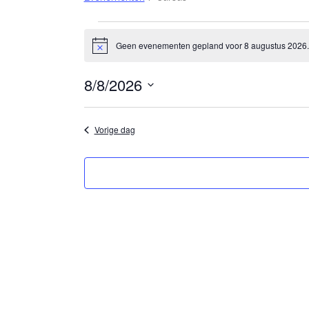
Evenementen
Geen evenementen gepland voor 8 augustus 2026.
B
in
e
r
8
8/8/2026
i
c
augustus
S
h
t
e
2026
Vorige dag
l
e
c
t
e
e
r
e
e
n