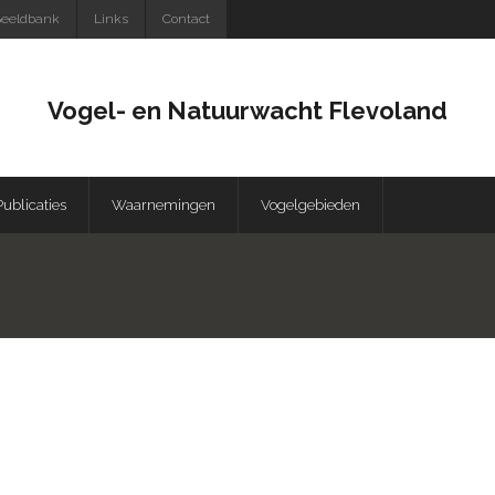
eeldbank
Links
Contact
Vogel- en Natuurwacht Flevoland
Publicaties
Waarnemingen
Vogelgebieden