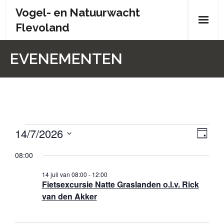
Skip
Vogel- en Natuurwacht
to
Flevoland
content
Wie zijn wij?
EVENEMENTEN
- Wie zijn wij?
- Brochure
- Organisatiestructuur
14/7/2026
Evenementen
W
E
D
- Bestuur
a
v
S
e
in
g
08:00
e
e
- Contactpersonen
e
l
14
14 juli van 08:00
-
12:00
n
Fietsexcursie Natte Graslanden o.l.v. Rick
e
r
- Donateursoverleg
e
juli
van den Akker
c
g
m
t
- Doelstelling en statuten
2026
e
e