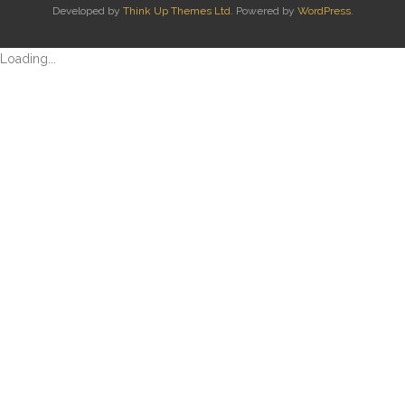
Developed by
Think Up Themes Ltd
. Powered by
WordPress
.
- Etiekregels
Loading...
- Beleidsplan en jaarverslag
- Financiën
- ANBI
- Privacybeleid
Werkgroepen
- Werkgroepen
- Activiteitencommissie
- Bescherming
- Knobbelzwanen