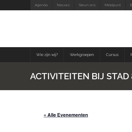
Skip
Agenda
Nieuws
Steun ons
Meldpunt
B
to
content
Wie zijn wij?
Werkgroepen
Cursus
ACTIVITEITEN BIJ STA
« Alle Evenementen