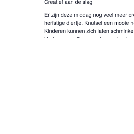
Creatief aan de slag
Er zijn deze middag nog veel meer cr
herfstige diertje. Knutsel een mooie h
Kinderen kunnen zich laten schminken
kindervoorstelling over twee vriendi
Appelsap en walnoten
Ook aan de innerlijke mens is gedacht
walnoten kraken, maak je eigen kruide
ander lekkers? Neem dan plaats bij h
Praktisch
Toegang is
, voor sommige wor
gratis
aantal parkeerplaatsen vraagt Stad &
makkelijk te bereiken via bushalte ‘t