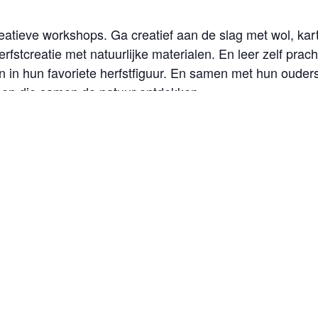
eatieve workshops. Ga creatief aan de slag met wol, kar
erfstcreatie met natuurlijke materialen. En leer zelf prac
 in hun favoriete herfstfiguur. En samen met hun ouders
nnen die samen de natuur ontdekken.
. Geniet van heerlijke poffertjes van Stichting BOT en p
nboter en bak zelf de lekkerste pannenkoekjes. Zin gekre
et Eksternest.
kshops wordt een bijdrage gevraagd in de vorm van een
 Natuur iedereen zoveel mogelijk lopend of met de fiets
 Oor. Kijk voor meer informatie op www.stadennatuur.nl