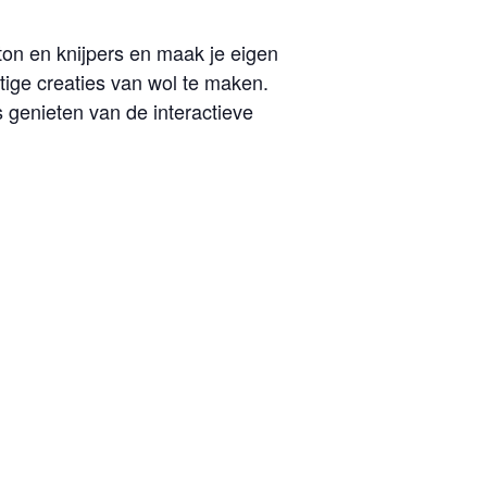
ton en knijpers en maak je eigen
htige creaties van wol te maken.
 genieten van de interactieve
roef versgeperst appelsap. Leer
gen in koffie, verse appeltaart of
 strippenkaart. Vanwege een beperkt
 te komen. Het Vroege Vogelbos is ook