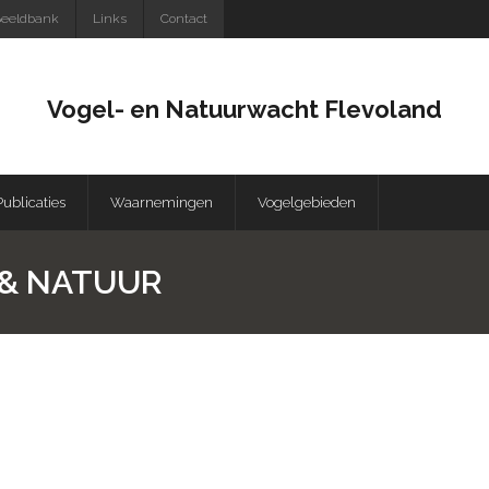
eeldbank
Links
Contact
Vogel- en Natuurwacht Flevoland
Publicaties
Waarnemingen
Vogelgebieden
D & NATUUR