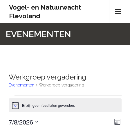
Skip
Vogel- en Natuurwacht
to
Flevoland
content
Wie zijn wij?
EVENEMENTEN
- Wie zijn wij?
- Brochure
- Organisatiestructuur
Werkgroep vergadering
- Bestuur
Evenementen
Werkgroep vergadering
- Contactpersonen
Evenementen
Er zijn geen resultaten gevonden.
B
- Donateursoverleg
e
r
7/8/2026
W
E
i
- Doelstelling en statuten
M
c
a
S